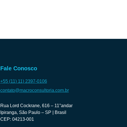
Fale Conosco
+55 (11) 11) 2397-0106
contato@macroconsultoria.com.br
Rua Lord Cockrane, 616 – 11°andar
Ipiranga, São Paulo – SP | Brasil
CEP: 04213-001