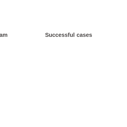
150
+
eam
Successful cases
+