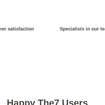
95
%
40
+
er satisfaction
Specialists in our t
280.000
Happy The7 Users