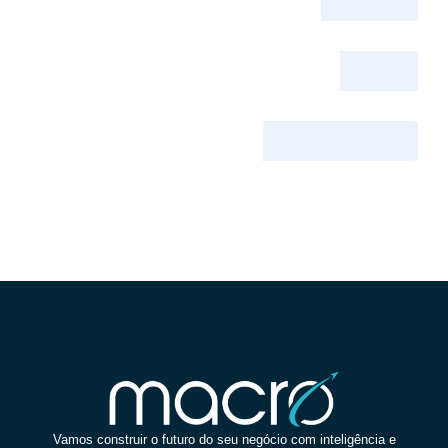
Programming
75%
Photography
80%
Marketing
60%
Vamos construir o futuro do seu negócio com inteligência e